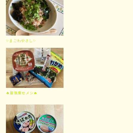
✨まごわやさし✨
🔥最強痩せメシ🔥