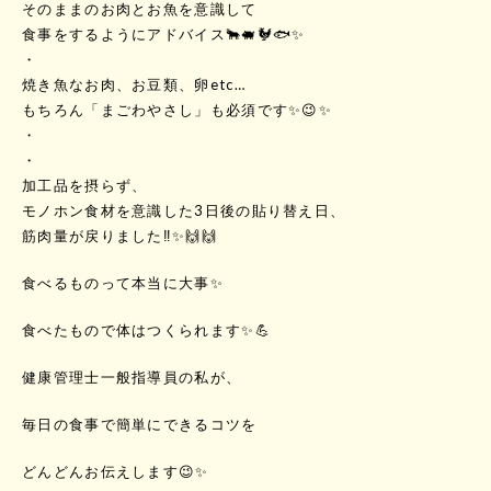
そのままのお肉とお魚を意識して
食事をするようにアドバイス🐂🐖🐓🐟✨
・
焼き魚なお肉、お豆類、卵etc…
もちろん「まごわやさし」も必須です✨😉✨
・
・
加工品を摂らず、
モノホン食材を意識した3日後の貼り替え日、
筋肉量が戻りました‼️✨🙌🙌
食べるものって本当に大事✨
食べたもので体はつくられます✨💪
健康管理士一般指導員の私が、
毎日の食事で簡単にできるコツを
どんどんお伝えします😉✨