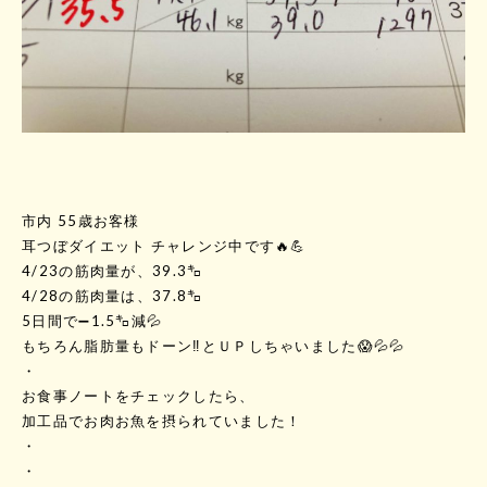
市内 55歳お客様
耳つぼダイエット チャレンジ中です🔥💪
4/23の筋肉量が、39.3㌔
4/28の筋肉量は、37.8㌔
5日間で➖1.5㌔減💦
もちろん脂肪量もドーン‼️とＵＰしちゃいました😱💦💦
・
お食事ノートをチェックしたら、
加工品でお肉お魚を摂られていました！
・
・