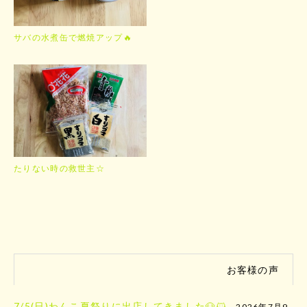
サバの水煮缶で燃焼アップ🔥
たりない時の救世主☆
お客様の声
7/5(日)わんこ夏祭りに出店してきました🐶🐱
2026年7月9