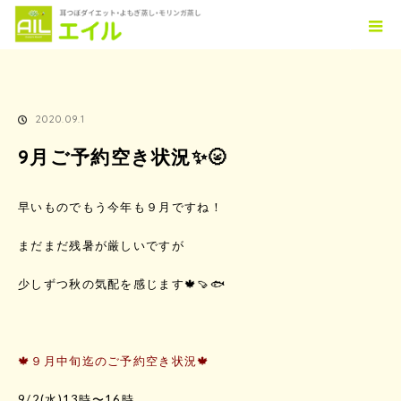
ホーム
TOPICS
9月ご予約空き状況✨🌝
2020.09.1
9月ご予約空き状況✨🌝
早いものでもう今年も９月ですね！
まだまだ残暑が厳しいですが
少しずつ秋の気配を感じます🍁🍠🐟
🍁９月中旬迄のご予約空き状況🍁
9/2(水)13時〜16時