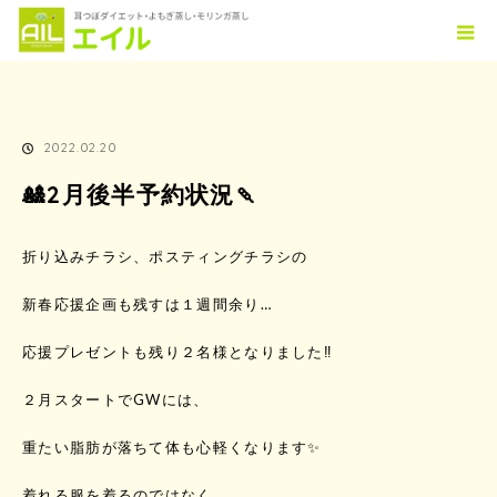
ホーム
TOPICS
🎎2月後半予約状況🍡
2022.02.20
🎎2月後半予約状況🍡
折り込みチラシ、ポスティングチラシの
新春応援企画も残すは１週間余り…
応援プレゼントも残り２名様となりました‼️
２月スタートでGWには、
重たい脂肪が落ちて体も心軽くなります✨
着れる服を着るのではなく