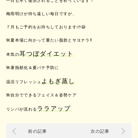
一日も早く復旧されることを祈っています！
梅雨明けが待ち遠しい毎日ですが、
７月もご予約をお待ちしております⛅️😃
🌺夏本場に向かって重たい脂肪とサヨナラ‼️
耳つぼダイエット
本気の
🌺暑熱順化＆夏バテ予防に
よもぎ蒸し
温活リフレッシュ
🌺自分でできるフェイス＆姿勢ケア
ララアップ
リンパが流れる
前の記事
次の記事