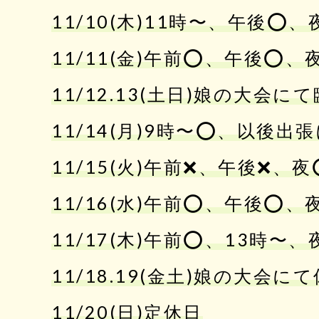
11/10(木)11時〜、午後⭕️、
11/11(金)午前⭕️、午後⭕️、
11/12.13(土日)娘の大会にて臨時休業
11/14(月)9時〜⭕️、以後出張に
11/15(火)午前❌、午後❌、夜⭕
11/16(水)午前⭕️、午後⭕️、
11/17(木)午前⭕️、13時〜、
11/18.19(金土)娘の大会にて休業
11/20(日)定休日