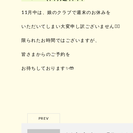
11月中は、娘のクラブで週末のお休みを
いただいてしまい大変申し訳ございません🙇‍♀️
限られたお時間ではございますが、
皆さまからのご予約を
お待ちしております✨🤲
PREV