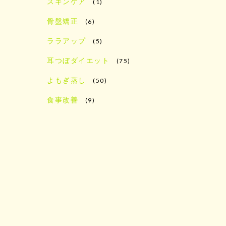
スキンケア
(1)
骨盤矯正
(6)
ララアップ
(5)
耳つぼダイエット
(75)
よもぎ蒸し
(50)
食事改善
(9)