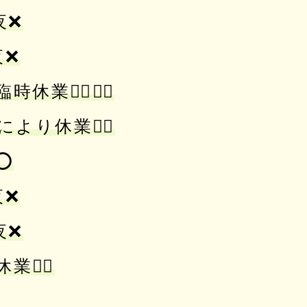
夜❌
夜❌
🙇‍♀️🙇‍♀️
より休業🙇‍♀️
️
夜❌
夜❌
🙇‍♀️