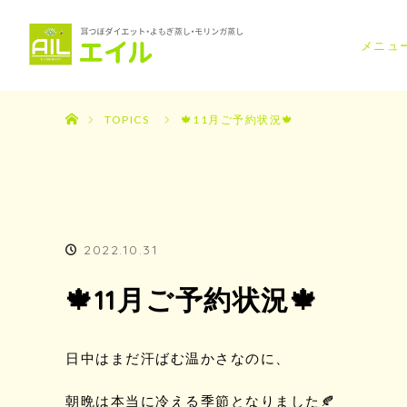
メニュ
ホーム
TOPICS
🍁11月ご予約状況🍁
2022.10.31
🍁11月ご予約状況🍁
日中はまだ汗ばむ温かさなのに、
朝晩は本当に冷える季節となりました🍂