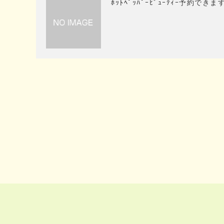
ﾎｯﾄﾍﾟｯﾊﾟｰﾋﾞｭｰﾃｨｰ予約できます