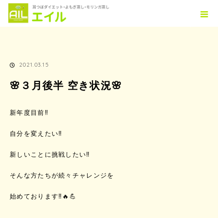
ホーム
TOPICS
🌸３月後半 空き状況🌸
2021.03.15
🌸３月後半 空き状況🌸
新年度目前‼️
自分を変えたい‼️
新しいことに挑戦したい‼️
そんな方たちが続々チャレンジを
始めております‼️🔥💪