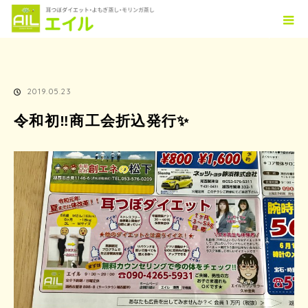
ホーム
TOPICS
令和初‼️商工会折込発行✨
2019.05.23
令和初‼️商工会折込発行✨