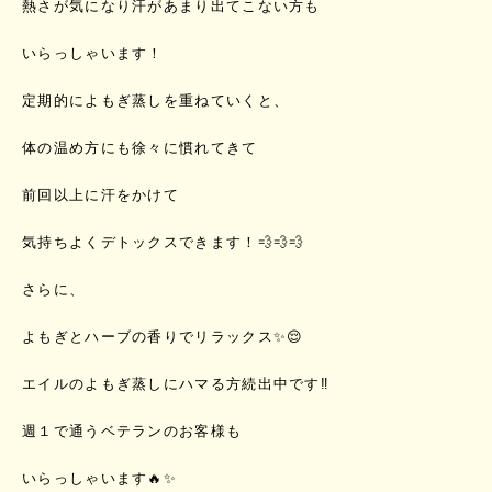
熱さが気になり汗があまり出てこない方も
いらっしゃいます！
定期的によもぎ蒸しを重ねていくと、
体の温め方にも徐々に慣れてきて
前回以上に汗をかけて
気持ちよくデトックスできます！💨💨💨
さらに、
よもぎとハーブの香りでリラックス✨😌
エイルのよもぎ蒸しにハマる方続出中です‼️
週１で通うベテランのお客様も
いらっしゃいます🔥✨