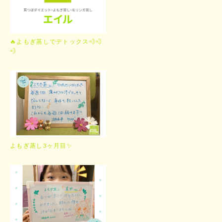
🔥よもぎ蒸しでデトックス💨💨
💨
よもぎ蒸し3ヶ月目✨