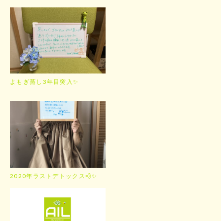
よもぎ蒸し3年目突入✨
2020年ラストデトックス💨✨