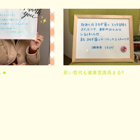
🔥
若い世代も健康意識高まる‼️